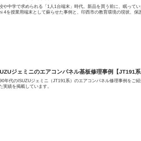
校や中学で求められる「1人1台端末」時代。新品を買う前に、眠ってい
ini 4を授業用端末として蘇らせた事例と、印西市の教育環境の現状、
SUZUジェミニのエアコンパネル基板修理事例【JT19
990年代のISUZUジェミニ（JT191系）のエアコンパネル修理事例
た実績を掲載しています。