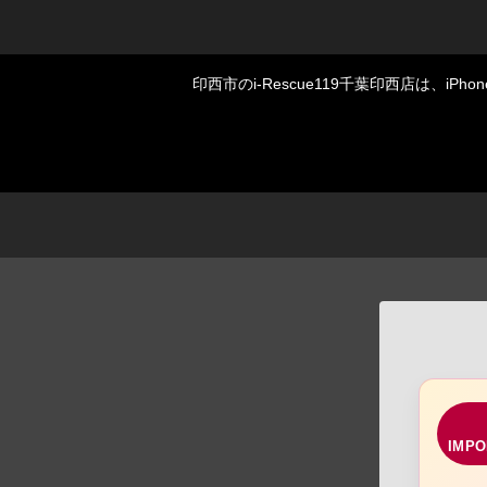
印西市のi-Rescue119千葉印西店は、
IMPO