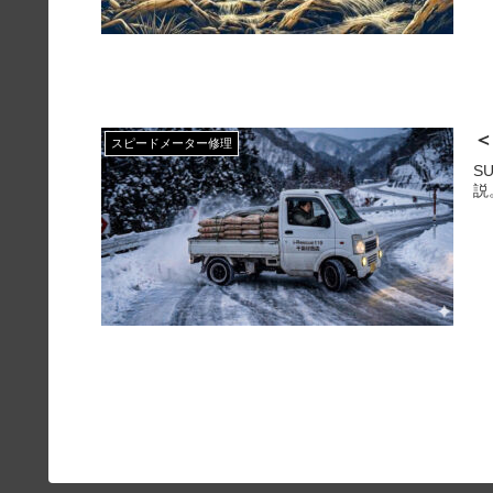
＜
スピードメーター修理
S
説