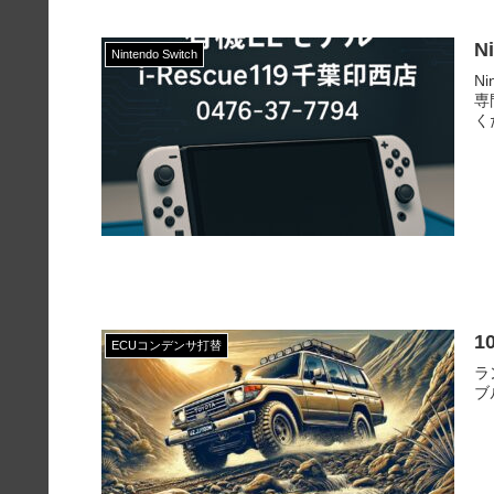
N
Nintendo Switch
N
専
く
1
ECUコンデンサ打替
ラ
ブ