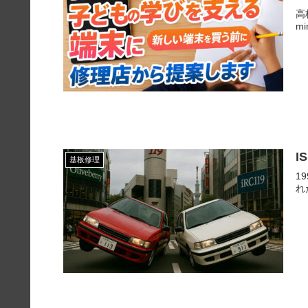
高
m
I
基板修理
1
れ