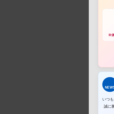
※
NEW
いつも
誠に