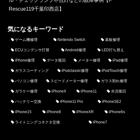
ル・チェックランプ不点灯などの故障事例【i-
Rescue119千葉印西店】
気になるキーワード
ゲーム機修理
Nintendo Switch
基板修理
ECUコンデンサ打替
Android修理
LED打ち替え
iPhone修理
データ復旧
メーター修理
iPad修理
ガラスコーティング
iPodclassic修理
iPodTouch修理
パソコン修理
スピードメーター修理
ガラス割れ修理
ガラケー修理
iPhoneX
iPhone11
水没復旧
バッテリー交換
iPhone11 Pro
iPhoneSE2
iPhone15
iPhone8
iPhoneXR
iPhone6s
ライトニングコネクタ交換
iPhone7