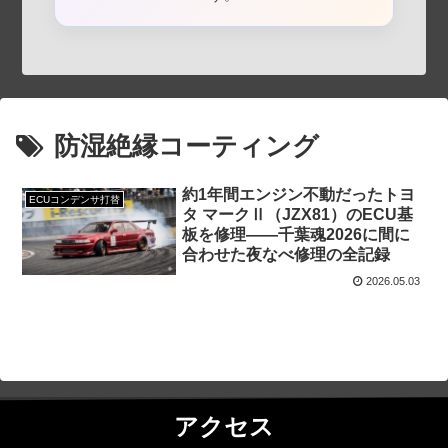
防湿絶縁コーティング
約1年間エンジン不動だったトヨ
ECUコンデンサ打替
タ マークⅡ（JZX81）のECU基
板を修理——千葉魂2026に間に
合わせた夜なべ修理の全記録
2026.05.03
アクセス