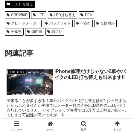
LED打ち替え
CBR250R
LED
LED打ち替え
PCX
スピードメーター
バックライト
不点灯
全国対応
千葉県
印西市
球切れ
関連記事
iPhone修理だけじゃない⁈車やバ
LED打ち替え
イクのLED打ち替えも出来ます!!
出来ることが多すぎる！車やバイクのLED打ち替え修理⁈ 少々見ずら
いかもしれませんが画像ではメーター針の赤色LED以外のLEDが全く
点灯していません。 バイクショップ修理では5万円以上料金が掛かっ
てしまう可能性が高いですが、 i-...
メニュー
ホーム
検索
トップ
当店で安心！各種デバイス修理と
Android修理