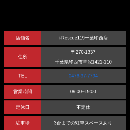
ります。iPhoneのアウトカメラ交換もi-rescue千葉印西店
にお任せください。
ドックコネクタ(充電口)修理
店舗名
i-Rescue119千葉印西店
iPhoneの充電が出来なくなった、角度を変えないと充電
できない、充電できる時と出来ない時がある、そのような
〒270-1337
住所
症状の場合ドックコネクタを新しいものに交換すれば解決
千葉県印西市草深1421-110
致します。当店であればドックコネクタ交換修理も即日対
応、修理時間は90分～で対応しております。また、長年
TEL
0476-37-7794
使っているiPhoneだと、充電口に埃などの汚れが溜まっ
営業時間
09:00~19:00
ているせいで充電コネクタが奥まで刺さっていない可能性
もございます。ドックコネクタの修理でもi-rescue千葉印
定休日
不定休
西店にお任せください。
駐車場
3台までの駐車スペースあり
基板修理