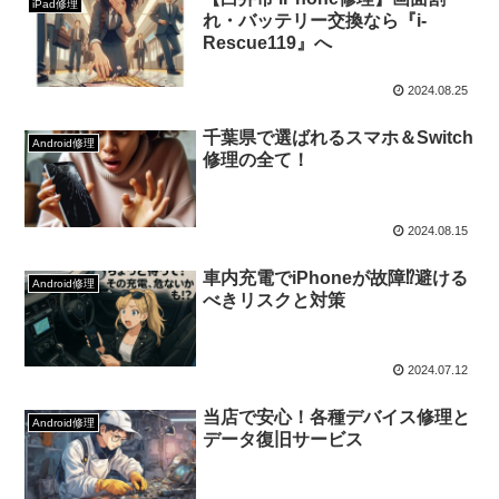
iPad修理
れ・バッテリー交換なら『i-
バッテリー交換
Rescue119』へ
バッテリー交換の修理は二番目に多いご依頼となります。
2024.08.25
バッテリーはどのような使い方をしていても劣化は絶対に
千葉県で選ばれるスマホ＆Switch
Android修理
してしまいます。基本的には大体2年くらいでバッテリー
修理の全て！
の劣化が顕著に出始めます。主な症状は、『充電しても1
日持たない』、『充電が残り30％以上残っているにもか
2024.08.15
かわらず電源が落ちる』、『使用していると異常に発熱す
車内充電でiPhoneが故障⁉避ける
る』、『バッテリーが膨張してしまっている』などです。
Android修理
べきリスクと対策
このような症状が出始めた場合は早めに近くの修理店へバ
ッテリーを交換しに行きましょう。
2024.07.12
水没復旧
当店で安心！各種デバイス修理と
Android修理
データ復旧サービス
あいふぉんを持ってお風呂に入り手が滑って落ちてしまっ
た、プールや海、川などで遊んでいて気付いたらアイフォ