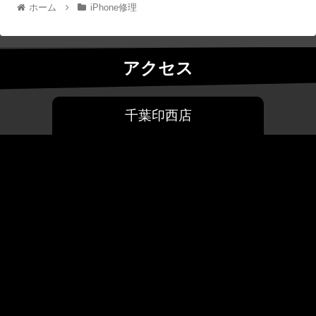
ホーム
iPhone修理
かしたら水没復旧でデータ救出できたかもしれないのに、
自分でそれを救出できなくしてしまったお客様を何度も見
てきました。内部に水が多く入ってしまっている状態で電
アクセス
流を流すというのは、本当に危険な行為です。内部の基板
やパーツがショートしてしまいます。まずは冷静に、振っ
たりはせず、表面の水分を取り除いてしっかりと自然乾燥
千葉印西店
させましょう。そして出来るだけ早めに修理店にご相談く
ださい。
アウトカメラ交換修理
外側を映すカメラが急に真っ暗で使えなくなった、カメラ
を使うとひび割れているような部分が見える、ピントが全
く合わない、カメラとライトが使えない等の症状もアウト
カメラを交換すれば解決致します。当店のアウトカメラ交
換修理は即日修理で修理時間は最短30分～で対応してお