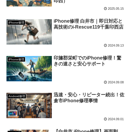
印西）
先ほども説明させていただいた通り、この修理がiPhone
2025.05.15
修理の中で一番多いご依頼となっております。iPhoneを
iPhone修理 白井市｜即日対応と
iPhone修理
落として割れてしまった、iPhoneの上に物を落として割
高技術のi-Rescue119千葉印西店
れてしまった等々。様々な理由で落として割ってしまった
お客様が修理を依頼しに当店まで来店されます。当店であ
2024.09.13
れば画面割れ・液晶修理は基本即日で対応しており、修理
印旛郡栄町でのiPhone修理！驚
時間も最短30分～となっております。また、当店はお客
iPhone修理
きの速さと安心サポート
様の画面の状態によって『軽度』と『重度』で分けており
ます。当店の画面修理は割れてしまったパネルの買取も含
2024.09.08
めてのお値段となっている為、パネルの状態によって買取
金額が変わります。ガラスが割れているだけで、内部が見
迅速・安心・リピーター続出！佐
Android修理
えていない状態であれば『軽度』、タッチが効かない、液
倉市iPhone修理事情
晶が漏れている、触ってないのに勝手に動く、内部が見え
てしまっている状態であれば『重度』での修理となってお
2024.09.01
ります。
【白井市 iPhone修理】画面割