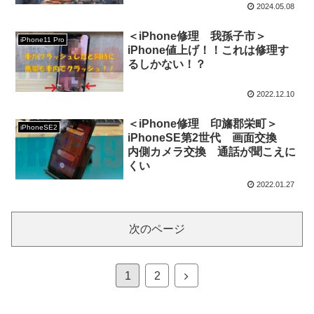
2024.05.08
ンが水の中に落ちていた、水が掛かってしまっていた等、
＜iPhone修理 我孫子市＞
様々な理由で水没復旧の依頼がきます。iPhoneには防水
iPhone11 Pro
iPhone値上げ！！これは修理す
機能がございますが、それでも充電口などから水が浸入し
るしかない！？
てしまうので、水の掛かった位置やそもそもに水に浸かっ
てしまうと、簡単に内部に水が浸入してしまいます。そう
2022.12.10
すると、電源が付かなくなることや何かしらの不具合が出
＜iPhone修理 印旛郡栄町＞
iPhoneSE2
てしまうことが多いです。
iPhoneSE第2世代 画面交換
内側カメラ交換 通話が聞こえに
くい
水没しても慌てずに！
2022.01.27
水没してから一番やってはいけないことは冷静じゃなくな
次のページ
ることです。まずはいったん落ち着きましょう。水没して
しまっている状態の端末に慌てたお客様が充電してしまう
1
2
ことが非常に多いです。ですがその行為はご自身で使って
いるiPhoneに止めを刺す行為となってしまいます。もし