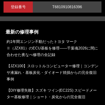
登録番号
T6810910816396
急にiPhoneの電源が入らなくなってしまった、ソフトウ
ェアのアップデート中に充電が無くなったら起動しない、
リンゴループしてしまう、端末が異常に発熱し起動しな
い、それでもどうしても大切な写真やLINE、ゲームのア
最新の修理事例
プリなどのデータが欲しい・・・諦める前に一度当店にご
相談ください。当店であればお客様の大切なデータを基板
約1年間エンジン不動だったトヨタ マーク
修理で救出致します。正規店に持って行ってもデータは帰
Ⅱ（JZX81）のECU基板を修理——千葉魂2026に間に
ってきません。それでもデータがどうしても欲しいのであ
合わせた夜なべ修理の全記録
ればi-rescue千葉印西店にお任せください。
【JZX100】スロットルコンピューター修理｜コンデン
サ液漏れ・基板炭化・ダイオード焼損からの完全復旧
最後に
事例
i-Rescue119千葉印西店はジョイフル本田千葉ニュータウ
【DIY修理失敗】スズキ ツイン(EC22S) スピードメー
ン店から徒歩3分、印旛明誠高校から徒歩1分とアクセス
ター基板修理｜ショート・炭化からの完全復旧
がしやすく、印西市からはもちろん、千葉市、佐倉市、印