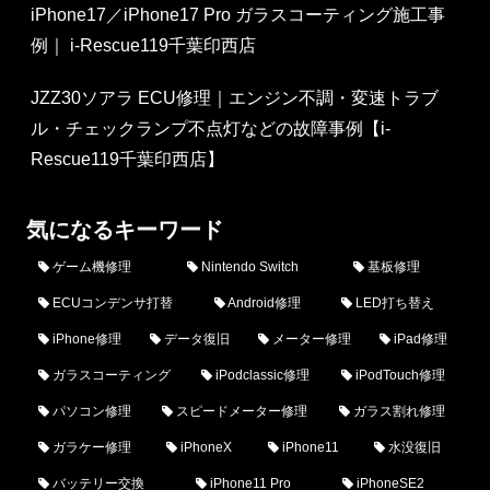
旛郡栄町、白井市等からも多くご依頼いただきます。電車
iPhone17／iPhone17 Pro ガラスコーティング施工事
やバスでのご来店の場合は、最寄りが北総鉄道(形成高
例｜ i-Rescue119千葉印西店
砂：新柴又：矢切：北国分：秋山：東松戸：松飛台：大
町：新鎌ヶ谷：西白井：白井：小室：千葉ニュータウン中
JZZ30ソアラ ECU修理｜エンジン不調・変速トラブ
央：印西牧の原：印旛日本医大)印西牧の原駅になりま
ル・チェックランプ不点灯などの故障事例【i-
す。印西牧の原駅から徒歩でのご来店ですと20分、印西
Rescue119千葉印西店】
牧の原駅を南口から出て『印西市ふれあいバス』(高花・
牧の原・別所回り)に乗車いただき4つ目のバス停『牧の原
気になるキーワード
学校給食センター前』でお降りいただき、そこから当店ま
ゲーム機修理
Nintendo Switch
基板修理
では徒歩7分でございます。お車でのご来店の場合、当店
ECUコンデンサ打替
Android修理
LED打ち替え
横に駐車スペース(3台分)がございますし、修理中の待ち
時間にショッピングなどをお考えでしたらジョイフル本田
iPhone修理
データ復旧
メーター修理
iPad修理
千葉ニュータウン店等に駐車することも出来ます。また、
ガラスコーティング
iPodclassic修理
iPodTouch修理
当店はiPhoneやiPad、android端末(Xperia、Huawei、
パソコン修理
スピードメーター修理
ガラス割れ修理
Galaxy、ZenFone、Google Pixel、HTC等)、パソコン、
ガラケー修理
iPhoneX
iPhone11
水没復旧
ゲーム機の修理も行っております。当店の修理技術者は
バッテリー交換
iPhone11 Pro
iPhoneSE2