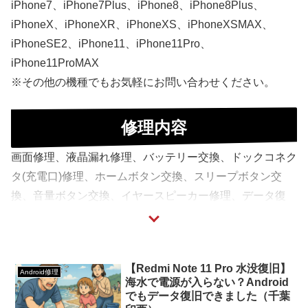
iPhone7、iPhone7Plus、iPhone8、iPhone8Plus、
iPhoneX、iPhoneXR、iPhoneXS、iPhoneXSMAX、
iPhoneSE2、iPhone11、iPhone11Pro、
iPhone11ProMAX
※その他の機種でもお気軽にお問い合わせください。
修理内容
画面修理、液晶漏れ修理、バッテリー交換、ドックコネク
タ(充電口)修理、ホームボタン交換、スリープボタン交
換、音量ボタン交換、イヤースピーカー修理、データ復
旧・データ取り出し、スピーカー交換修理、アウトカメラ
交換修理、インカメラ交換修理、水没復旧、基板修理等
※その他の修理内容でもお気軽にお問い合わせください。
【Redmi Note 11 Pro 水没復旧】
Android修理
海水で電源が入らない？Android
画面割れ・液晶修理
でもデータ復旧できました（千葉