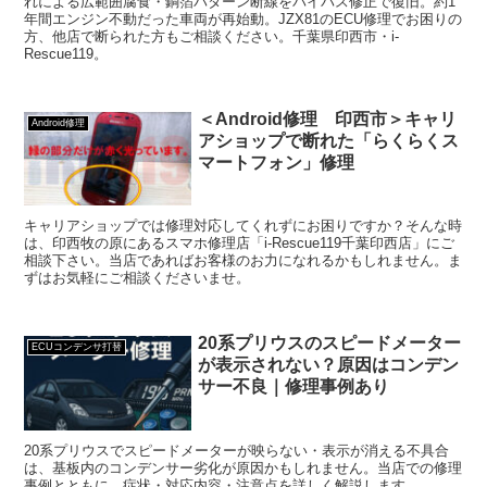
れによる広範囲腐食・銅箔パターン断線をバイパス修正で復旧。約1
年間エンジン不動だった車両が再始動。JZX81のECU修理でお困りの
方、他店で断られた方もご相談ください。千葉県印西市・i-
Rescue119。
＜Android修理 印西市＞キャリ
Android修理
アショップで断れた「らくらくス
マートフォン」修理
キャリアショップでは修理対応してくれずにお困りですか？そんな時
は、印西牧の原にあるスマホ修理店「i-Rescue119千葉印西店」にご
相談下さい。当店であればお客様のお力になれるかもしれません。ま
ずはお気軽にご相談くださいませ。
20系プリウスのスピードメーター
ECUコンデンサ打替
が表示されない？原因はコンデン
サー不良｜修理事例あり
20系プリウスでスピードメーターが映らない・表示が消える不具合
は、基板内のコンデンサー劣化が原因かもしれません。当店での修理
事例とともに、症状・対応内容・注意点を詳しく解説します。