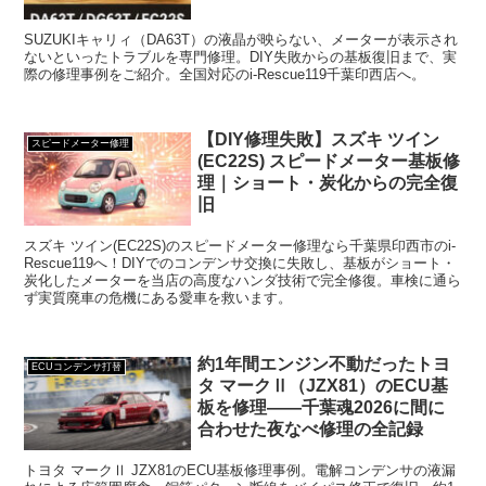
SUZUKIキャリィ（DA63T）の液晶が映らない、メーターが表示され
ないといったトラブルを専門修理。DIY失敗からの基板復旧まで、実
際の修理事例をご紹介。全国対応のi-Rescue119千葉印西店へ。
【DIY修理失敗】スズキ ツイン
スピードメーター修理
(EC22S) スピードメーター基板修
理｜ショート・炭化からの完全復
旧
スズキ ツイン(EC22S)のスピードメーター修理なら千葉県印西市のi-
Rescue119へ！DIYでのコンデンサ交換に失敗し、基板がショート・
炭化したメーターを当店の高度なハンダ技術で完全修復。車検に通ら
ず実質廃車の危機にある愛車を救います。
約1年間エンジン不動だったトヨ
ECUコンデンサ打替
タ マークⅡ（JZX81）のECU基
板を修理——千葉魂2026に間に
合わせた夜なべ修理の全記録
トヨタ マークⅡ JZX81のECU基板修理事例。電解コンデンサの液漏