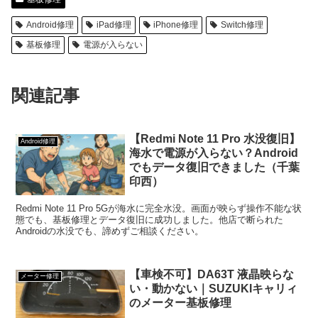
Android修理
iPad修理
iPhone修理
Switch修理
基板修理
電源が入らない
関連記事
【Redmi Note 11 Pro 水没復旧】
Android修理
海水で電源が入らない？Android
でもデータ復旧できました（千葉
印西）
Redmi Note 11 Pro 5Gが海水に完全水没。画面が映らず操作不能な状
態でも、基板修理とデータ復旧に成功しました。他店で断られた
Androidの水没でも、諦めずご相談ください。
【車検不可】DA63T 液晶映らな
メーター修理
い・動かない｜SUZUKIキャリィ
のメーター基板修理