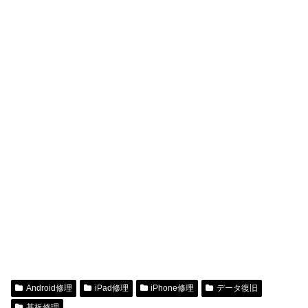
Android修理
iPad修理
iPhone修理
データ復旧
基板修理