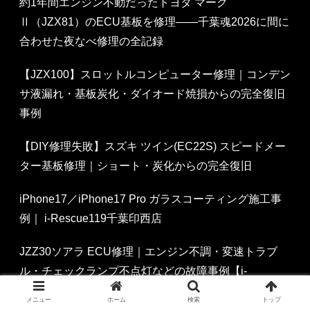
約1年間エンジン不動だったトヨタ マーク
Ⅱ（JZX81）のECU基板を修理——千葉魂2026に間に
合わせた夜なべ修理の全記録
【JZX100】スロットルコンピューター修理｜コンデン
サ液漏れ・基板炭化・ダイオード焼損からの完全復旧
事例
【DIY修理失敗】スズキ ツイン(EC22S) スピードメー
ター基板修理｜ショート・炭化からの完全復旧
iPhone17／iPhone17 Pro ガラスコーティング施工事
例｜ i-Rescue119千葉印西店
JZZ30ソアラ ECU修理｜エンジン不調・変速トラブ
ル・チェックランプ不点灯などの故障事例【i-
Rescue119千葉印西店】
メニュー
ホーム
検索
トップ