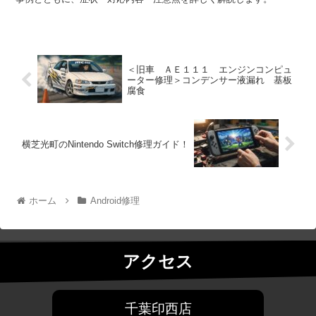
＜旧車 ＡＥ１１１ エンジンコンピュ
ーター修理＞コンデンサー液漏れ 基板
腐食
横芝光町のNintendo Switch修理ガイド！
ホーム
Android修理
アクセス
千葉印西店