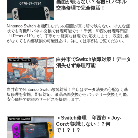
画面が映らない？有機ELパネル
交換修理で完全復活！
Nintendo Switch 有機ELモデルの画面が真っ暗で映らない…そんな症
状でも有機ELパネル交換で修理可能です！千葉・印西の修理専門店
「i-Rescue119」が、丁寧かつ確実な修理でお応えします。表面に傷
がなくても内部破損の可能性あり。詳しくは事例をご覧ください。
白井市でSwitch故障対策！データ
Nintendo Switch
消失せず修理可能
白井市でNintendo Switch故障対策！当店はデータ消失の心配なく基
板修理を実施。即日対応、液晶画面交換からバッテリー交換も可能。
安心価格で信頼のサービスを提供します。
＜Switch修理 印西市＞Joy-
Nintendo Switch
Conが認識しない！？何
で！？！？