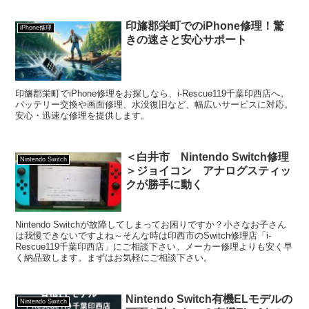
印旛郡栄町でのiPhone修理！驚
iPhone修理
きの速さと安心サポート
印旛郡栄町でiPhone修理をお探しなら、i-Rescue119千葉印西店へ。
バッテリー交換や画面修理、水没復旧など、幅広いサービスに対応。
安心・迅速な修理を提供します。
＜白井市 Nintendo Switch修理
Nintendo Switch
＞ジョイコン アナログスティッ
クが勝手に動く
Nintendo Switchが故障してしまってお困りですか？小さなお子さん
は我慢できないですよね～そんな時は印西市のSwitch修理店「i-
Rescue119千葉印西店」にご相談下さい。メーカー修理よりも安く早
く納品致します。まずはお気軽にご相談下さい。
Nintendo Switch有機ELモデルの
Nintendo Switch