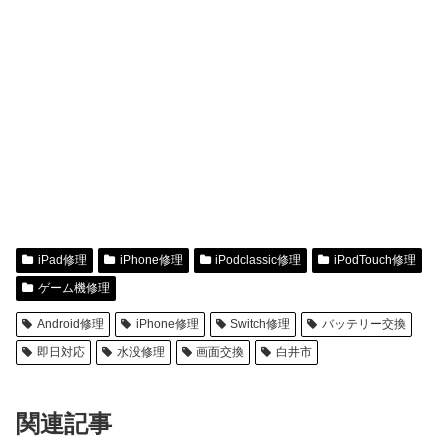
iPad修理
iPhone修理
iPodclassic修理
iPodTouch修理
ゲーム機修理
Android修理
iPhone修理
Switch修理
バッテリー交換
即日対応
水没修理
画面交換
白井市
関連記事