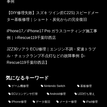
事例
【DIY修理失敗】スズキ ツイン(EC22S) スピードメー
ター基板修理｜ショート・炭化からの完全復旧
iPhone17／iPhone17 Pro ガラスコーティング施工事
例｜ i-Rescue119千葉印西店
JZZ30ソアラ ECU修理｜エンジン不調・変速トラブ
ル・チェックランプ不点灯などの故障事例【i-
Rescue119千葉印西店】
気になるキーワード
ゲーム機修理
Nintendo Switch
基板修理
ECUコンデンサ打替
Android修理
LED打ち替え
iPhone修理
データ復旧
メーター修理
iPad修理